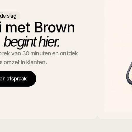
de slag
i met Brown
n
begint hier.
sprek van 30 minuten en ontdek
s omzet in klanten.
en afspraak