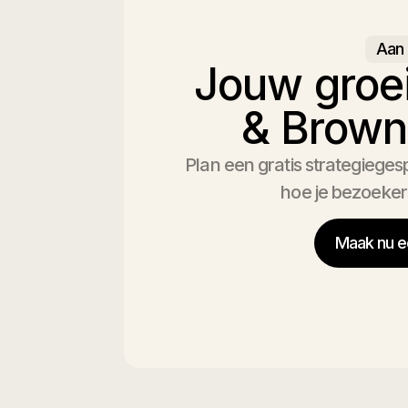
Aan 
Jouw groe
& Brow
Plan een gratis strategiege
hoe je bezoeker
Maak nu e