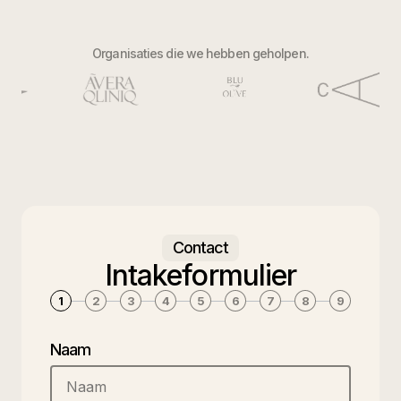
Organisaties die we hebben geholpen.
Contact
Intakeformulier
1
2
3
4
5
6
7
8
9
Naam