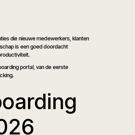
saties die nieuwe medewerkers, klanten
ndschap is een goed doordacht
oductiviteit.
arding portal, van de eerste
cking.
boarding
2026