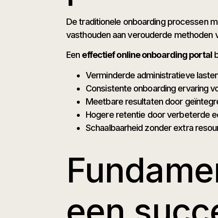
De traditionele onboarding processen met
vasthouden aan verouderde methoden ve
Een
effectief online onboarding portal
b
Verminderde administratieve laste
Consistente onboarding ervaring vo
Meetbare resultaten door geïntegr
Hogere retentie door verbeterde e
Schaalbaarheid zonder extra resou
Fundamen
een succe