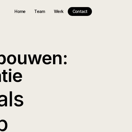
Home
Team
Werk
Contact
 bouwen:
tie
als
p