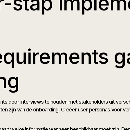
r-stap implem
equirements g
ng
nts door interviews te houden met stakeholders uit versc
en zijn van de onboarding. Creëer user personas voor ve
aalt welke informatie wanneer beschikbaar moet zijn. De