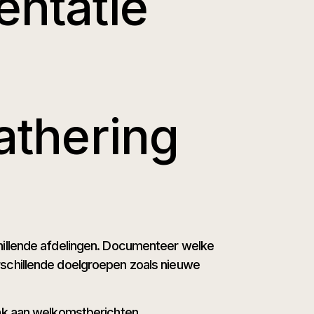
entatie
athering
hillende afdelingen. Documenteer welke
rschillende doelgroepen zoals nieuwe
nk aan welkomstberichten,