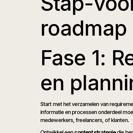
Stap-voo
roadmap
Fase 1: R
en planni
Start met het verzamelen van requireme
informatie en processen onderdeel moet
medewerkers, freelancers, of klanten.
Ontwikkel een
content strategie
die bep