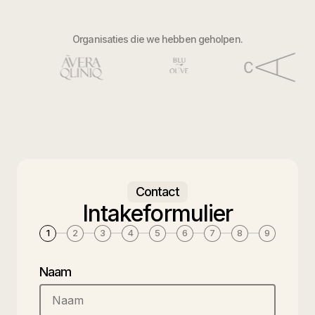
Organisaties die we hebben geholpen.
Contact
Intakeformulier
1
2
3
4
5
6
7
8
9
Naam