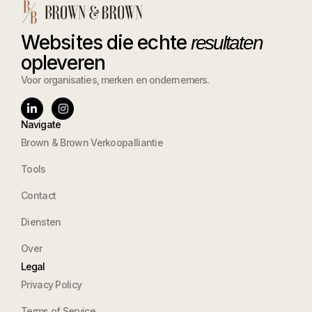
Websites die echte
resultaten
opleveren
Voor organisaties, merken en ondernemers.
Navigate
Brown & Brown Verkoopalliantie
Tools
Contact
Diensten
Over
Legal
Privacy Policy
Terms of Service