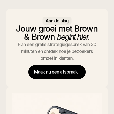
Aan de slag
Jouw groei met Brown
& Brown
begint hier.
Plan een gratis strategiegesprek van 30
minuten en ontdek hoe je bezoekers
omzet in klanten.
Maak nu een afspraak