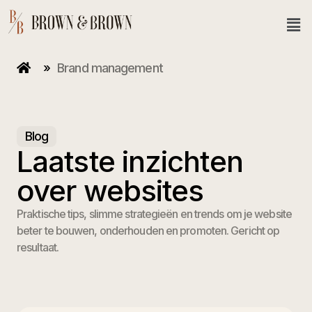
»
Brand management
Blog
Laatste inzichten
over websites
Praktische tips, slimme strategieën en trends om je website
beter te bouwen, onderhouden en promoten. Gericht op
resultaat.