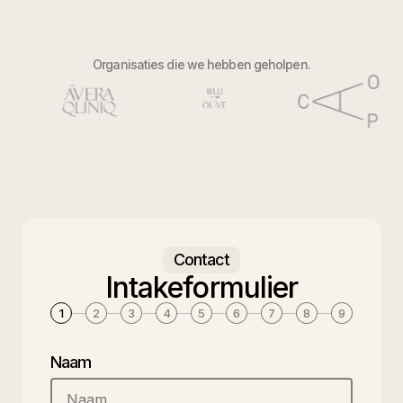
Organisaties die we hebben geholpen.
Contact
Intakeformulier
1
2
3
4
5
6
7
8
9
Naam